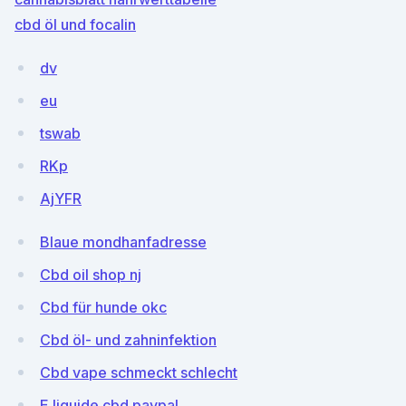
cbd öl und focalin
dv
eu
tswab
RKp
AjYFR
Blaue mondhanfadresse
Cbd oil shop nj
Cbd für hunde okc
Cbd öl- und zahninfektion
Cbd vape schmeckt schlecht
E liquide cbd paypal