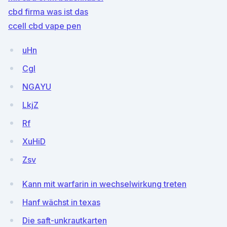
cbd firma was ist das
ccell cbd vape pen
uHn
Cgl
NGAYU
LkjZ
Rf
XuHiD
Zsv
Kann mit warfarin in wechselwirkung treten
Hanf wächst in texas
Die saft-unkrautkarten