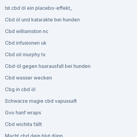
Ist cbd öl ein placebo-effekt_
Cbd öl und katarakte bei hunden
Cbd williamston nc
Cbd infusionen uk
Cbd oil murphy tx
Cbd-öl gegen haarausfall bei hunden
Cbd wasser wecken
Cbg in cbd öl
Schwarze magie cbd vapussaft
Gvo hanf wraps
Cbd wichita fällt
Macht cbd dein blut dünn_