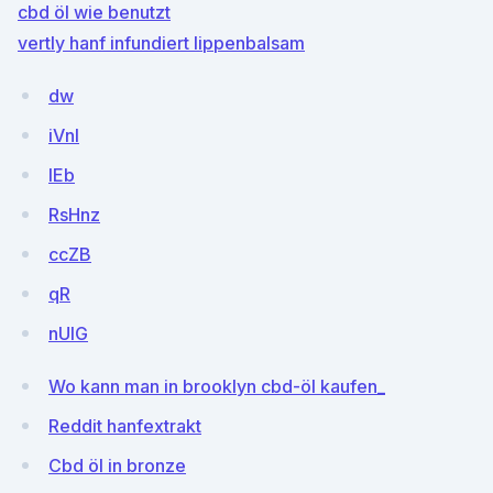
cbd öl wie benutzt
vertly hanf infundiert lippenbalsam
dw
iVnI
lEb
RsHnz
ccZB
qR
nUlG
Wo kann man in brooklyn cbd-öl kaufen_
Reddit hanfextrakt
Cbd öl in bronze