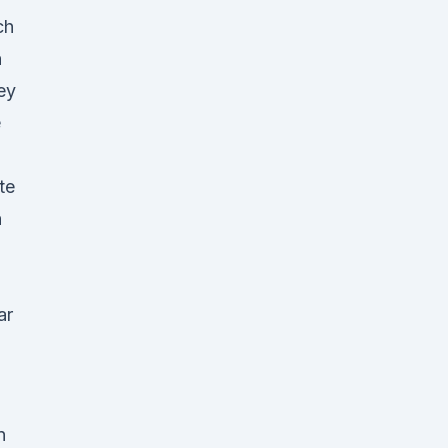
ch
n
ey
e
te
n
ar
n