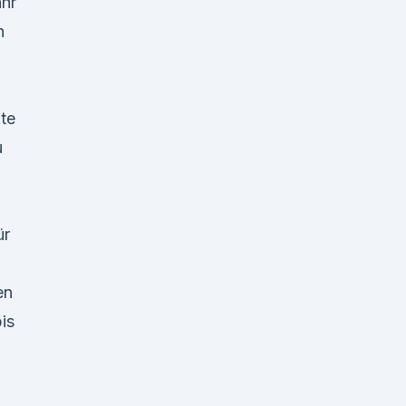
ahr
n
te
u
n
ür
en
is