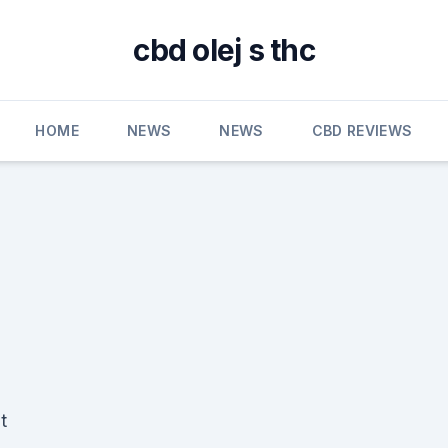
cbd olej s thc
HOME
NEWS
NEWS
CBD REVIEWS
t