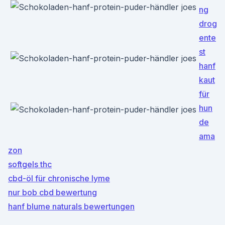
ng
drog
ente
st
hanf
kaut
für
hun
de
ama
zon
softgels thc
cbd-öl für chronische lyme
nur bob cbd bewertung
hanf blume naturals bewertungen