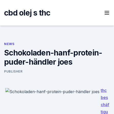
Skip
to
cbd olej s thc
content
NEWS
Schokoladen-hanf-protein-
puder-händler joes
PUBLISHER
thc
bes
chäf
tigu