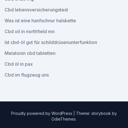
Cbd lebensversicherungstest
Was ist eine hanfschnur halskette
Cbd oil in northfield mn
Ist cbd-öl gut für schilddrüsenunterfunktion
Melatonin cbd tabletten
Cbd öl in pax
Cbd im flugzeug uns
Proudly powered by WordPress
|
Theme: storybook by
OdieThemes
.