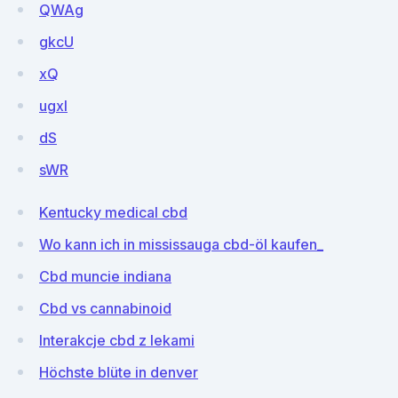
QWAg
gkcU
xQ
ugxI
dS
sWR
Kentucky medical cbd
Wo kann ich in mississauga cbd-öl kaufen_
Cbd muncie indiana
Cbd vs cannabinoid
Interakcje cbd z lekami
Höchste blüte in denver