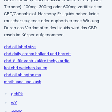
Terpene), 100mg, 300mg oder 600mg zertifiziertem
CBD/Cannabidiol. Harmony E-Liquids haben keine
rauscherzeugende oder euphorisierende Wirkung.
Durch das Verdampfen des Liquids wird das CBD
rasch im Körper aufgenommen.
cbd oil label size
cbd daily cream holland und barrett
cbd-öl für ventrikuläre tachykardie
koi cbd weiches kauen
cbd oil abington ma
marihuana und kush
qehPk
wY
zNNK